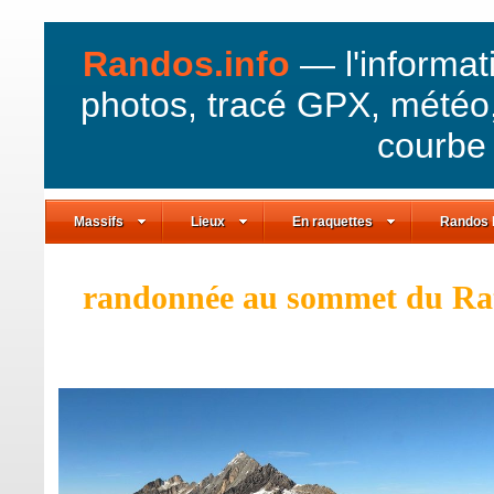
Randos.info
— l'informat
photos, tracé GPX, météo,
courbe 
Massifs
Lieux
En raquettes
Randos 
randonnée au sommet du Ratea