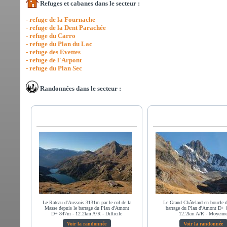
Refuges et cabanes dans le secteur :
- refuge de la Fournache
- refuge de la Dent Parachée
- refuge du Carro
- refuge du Plan du Lac
- refuge des Evettes
- refuge de l'Arpont
- refuge du Plan Sec
Randonnées dans le secteur :
Le Rateau d'Aussois 3131m par le col de la
Le Grand Châtelard en boucle d
Masse depuis le barrage du Plan d'Amont
barrage du Plan d'Amont D+
D+ 847m - 12.2km A/R - Difficile
12.2km A/R - Moyenn
Voir la randonnée
Voir la randonnée